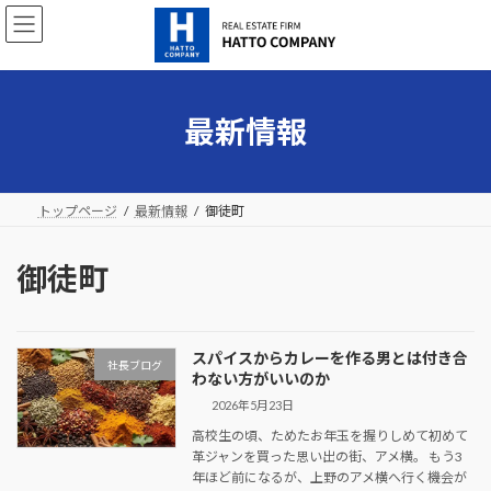
コ
ナ
ン
ビ
テ
ゲ
ン
ー
ツ
シ
へ
ョ
最新情報
ス
ン
キ
に
ッ
移
プ
動
トップページ
最新情報
御徒町
御徒町
スパイスからカレーを作る男とは付き合
社長ブログ
わない方がいいのか
2026年5月23日
高校生の頃、ためたお年玉を握りしめて初めて
革ジャンを買った思い出の街、アメ横。 もう3
年ほど前になるが、上野のアメ横へ行く機会が