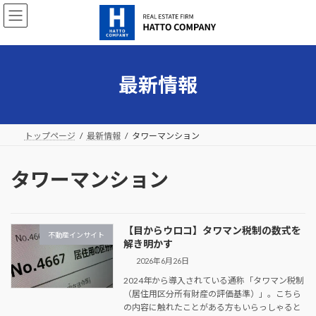
コ
ナ
ン
ビ
テ
ゲ
ン
ー
ツ
シ
へ
ョ
最新情報
ス
ン
キ
に
ッ
移
プ
動
トップページ
最新情報
タワーマンション
タワーマンション
【目からウロコ】タワマン税制の数式を
不動産インサイト
解き明かす
2026年6月26日
2024年から導入されている通称「タワマン税制
（居住用区分所有財産の評価基準）」。こちら
の内容に触れたことがある方もいらっしゃると