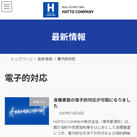
コ
ナ
ン
ビ
テ
ゲ
ン
ー
ツ
シ
へ
ョ
最新情報
ス
ン
キ
に
ッ
移
プ
動
トップページ
最新情報
電子的対応
電子的対応
各種書面の電子的対応が可能になりまし
お知らせ
た
2025年11月26日
HATTO COMPANY株式会社（東京都港区）は、
媒介契約や売買契約等をはじめとした各種書面
につき、電子的な方法での交付および契約締結