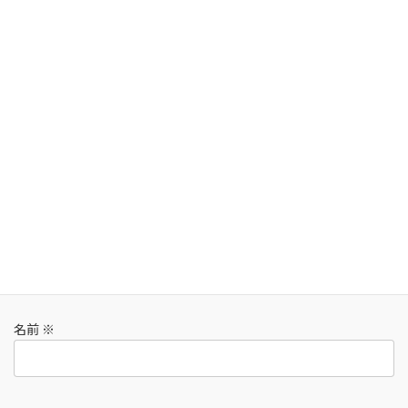
コメントを残す
メールアドレスが公開されることはありません。
※
が付いている
欄は必須項目です
コメント
※
名前
※